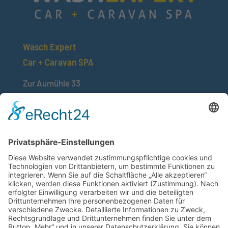
Wasch Expert
Car + Caravan SPA
Zur Aumühle 33
89257 Illertissen
nachricht@wash-expert.de
Öffnungzeiten
Mo. – Sa. 7.00 – 1.00 Uhr
Folge uns demnächst!