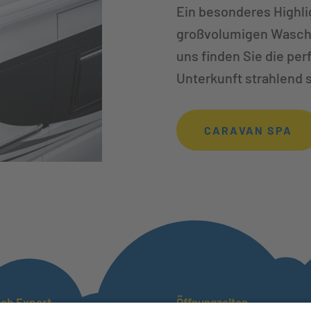
Ein besonderes Highli
großvolumigen Waschp
uns finden Sie die pe
Unterkunft strahlend s
CARAVAN SPA
ch Expert
Öffnungzeiten